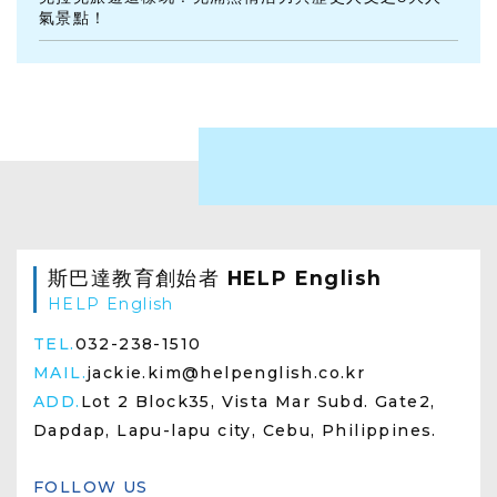
氣景點！
斯巴達教育創始者 HELP English
HELP English
TEL.
032-238-1510
MAIL.
jackie.kim@helpenglish.co.kr
ADD.
Lot 2 Block35, Vista Mar Subd. Gate2,
Dapdap, Lapu-lapu city, Cebu, Philippines.
FOLLOW US