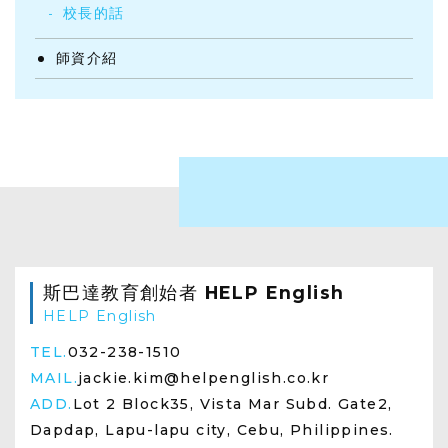
校長的話
師資介紹
斯巴達教育創始者 HELP English
HELP English
TEL.
032-238-1510
MAIL.
jackie.kim@helpenglish.co.kr
ADD.
Lot 2 Block35, Vista Mar Subd. Gate2,
Dapdap, Lapu-lapu city, Cebu, Philippines.