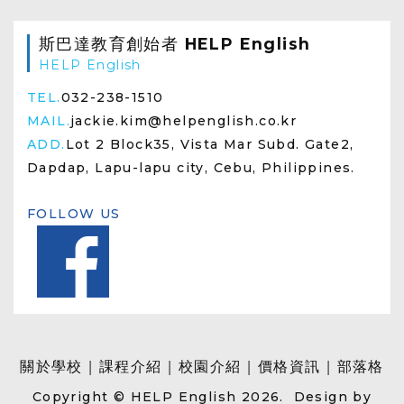
斯巴達教育創始者 HELP English
HELP English
TEL.
032-238-1510
MAIL.
jackie.kim@helpenglish.co.kr
ADD.
Lot 2 Block35, Vista Mar Subd. Gate2,
Dapdap, Lapu-lapu city, Cebu, Philippines.
FOLLOW US
關於學校
課程介紹
校園介紹
價格資訊
部落格
Copyright © HELP English 2026. Design by